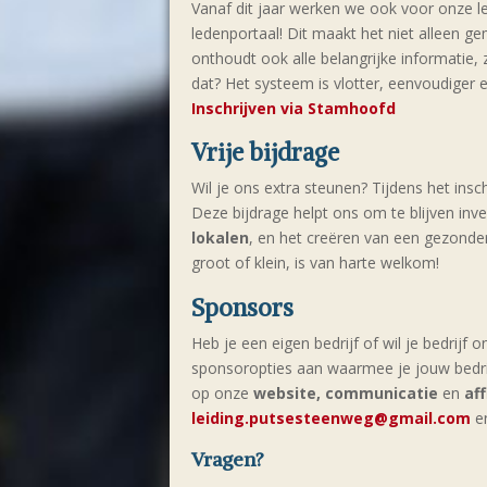
Vanaf dit jaar werken we ook voor onze 
ledenportaal! Dit maakt het niet alleen g
onthoudt ook alle belangrijke informatie, z
dat? Het systeem is vlotter, eenvoudiger en 
Inschrijven via Stamhoofd
Vrije bijdrage
Wil je ons extra steunen? Tijdens het insc
Deze bijdrage helpt ons om te blijven inv
lokalen
, en het creëren van een gezonder
groot of klein, is van harte welkom!
Sponsors
Heb je een eigen bedrijf of wil je bedrijf
sponsoropties aan waarmee je jouw bedrijf
op onze
website, communicatie
en
af
leiding.putsesteenweg@gmail.com
en
Vragen?