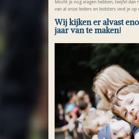
Mocht je nog vragen hebben, twijfel dan
van al onze leiders en leidsters vind je o
Wij kijken er alvast en
jaar van te maken!